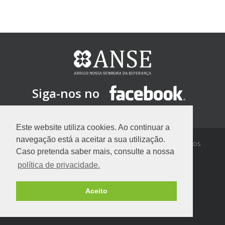
Siga-nos no
Este website utiliza cookies. Ao continuar a
navegação está a aceitar a sua utilização.
Copyright © 2026 ANSE. Todos os direitos reservados
Caso pretenda saber mais, consulte a nossa
Politíca de Privacidade
política de privacidade.
Aceito
Desenvolvido por
BetweenDomain